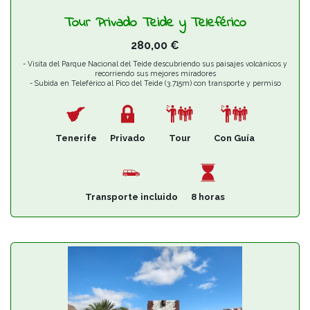
Tour Privado Teide y Teleférico
280,00
€
- Visita del Parque Nacional del Teide descubriendo sus paisajes volcánicos y
recorriendo sus mejores miradores
- Subida en Teleférico al Pico del Teide (3.715m) con transporte y permiso
incluido
- Interpretaremos los valores geológicos, botánicos y etnográficos de este
Patrimonio de la Humanidad por la UNESCO desde 2007
Tenerife
Privado
Tour
Con Guía
Transporte incluido
8 horas