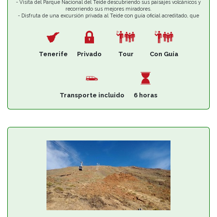
- Visita del Parque Nacional del Teide descubriendo sus paisajes volcánicos y
recorriendo sus mejores miradores.
- Disfruta de una excursión privada al Teide con guía oficial acreditado, que
ofrece trato cercano y amable.
- Te ofrecemos una excursión privada, evitando las multitudes con una
experiencia de calidad, diseñada para tu disfrute personal.
- Aprende sobre los valores geológicos, botánicos y etnográficos de este
Patrimonio de la Humanidad por la UNESCO desde 2007, con información
Tenerife
Privado
Tour
Con Guía
contrastada.
Transporte incluido
6 horas