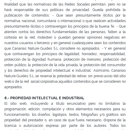
finalidad que las normativas de las Redes Sociales permitan, pero no se
hará responsable de sus políticas de
privacidad.
Queda prohibida la
publicación de contenidos:
- Que sean presuntamente ilícitos por la
normativa nacional, comunitaria o internacional o que realicen actividades
presuntamente ilícitas o contravengan los principios de la buena fe.
- Que
atenten contra los derechos fundamentales de las personas, falten a la
cortesía en la red, molesten o
puedan generar opiniones negativas en
nuestros usuarios o terceros y en general cualesquiera sean los
contenidos
que Canarias Nature Guides S.L considere no apropiados.
- Y en general
que contravengan los principios de legalidad, honradez, responsabilidad,
protección de la dignidad
humana, protección de menores, protección del
orden público, la protección de la vida privada, la protección del
consumidor
y los derechos de propiedad intelectual e industrial.
Asimismo, Canarias
Nature Guides S.L se reserva la potestad de retirar, sin previo aviso del sitio
web o de la red
social corporativa aquellos contenidos que se consideren no
apropiados.
8.- PROPIEDAD INTELECTUAL E INDUSTRIAL
El sitio web, incluyendo a título enunciativo pero no limitativo la
programación, edición, compilación y otros
elementos necesarios para su
funcionamiento, los diseños, logotipos, textos, fotografías y/o gráficos son
propiedad
del prestador o, en caso de que fuera necesario, dispone de la
licencia o autorización expresa por parte de los
autores. Todos los