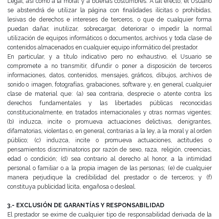
Legal, así como a la moral
y a buenas costumbres. A tal efecto, el Usuario
se abstendrá de utilizar la página con finalidades ilícitas o
prohibidas,
lesivas de derechos e intereses de terceros, o que de cualquier forma
puedan dañar, inutilizar,
sobrecargar, deteriorar o impedir la normal
utilización de equipos informáticos o documentos, archivos y toda clase
de
contenidos almacenados en cualquier equipo informático del prestador.
En particular, y a título indicativo pero no exhaustivo, el Usuario se
compromete a no transmitir, difundir o poner a
disposición de terceros
informaciones, datos, contenidos, mensajes, gráficos, dibujos, archivos de
sonido o
imagen, fotografías, grabaciones, software y, en general, cualquier
clase de material que:
(a) sea contraria, desprecie o atente contra los
derechos fundamentales y las libertades públicas reconocidas
constitucionalmente, en tratados internacionales y otras normas vigentes;
(b) induzca, incite o promueva actuaciones delictivas, denigrantes,
difamatorias, violentas o, en general, contrarias
a la ley, a la moral y al orden
público;
(c) induzca, incite o promueva actuaciones, actitudes o
pensamientos discriminatorios por razón de sexo, raza,
religión, creencias,
edad o condición;
(d) sea contrario al derecho al honor, a la intimidad
personal o familiar o a la propia imagen de las personas;
(e) de cualquier
manera perjudique la credibilidad del prestador o de terceros; y
(f)
constituya publicidad lícita, engañosa o desleal.
3.- EXCLUSIÓN DE GARANTÍAS Y RESPONSABILIDAD
El prestador se exime de cualquier tipo de responsabilidad derivada de la