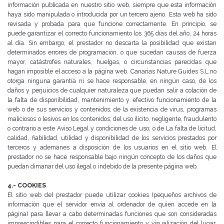
información publicada en nuestro sitio
web, siempre que esta información
haya sido manipulada o introducida por un tercero ajeno.
Esta web ha sido
revisada y probada para que funcione correctamente. En principio, se
puede garantizar el
correcto funcionamiento los 365 días del año, 24 horas
al día. Sin embargo, el prestador no descarta la posibilidad
que existan
determinados errores de programación, o que sucedan causas de fuerza
mayor, catástrofes naturales,
huelgas, o circunstancias parecidas que
hagan imposible el acceso a la página web.
Canarias Nature Guides S.L no
otorga ninguna garantía ni se hace responsable, en ningún caso, de los
daños y
perjuicios de cualquier naturaleza que puedan salir a colación de
la falta de disponibilidad, mantenimiento y
efectivo funcionamiento de la
web o de sus servicios y contenidos; de la existencia de virus, programas
maliciosos
o lesivos en los contenidos; del uso ilícito, negligente, fraudulento
o contrario a este Aviso Legal y condiciones de
uso; o de La falta de licitud,
calidad, fiabilidad, utilidad y disponibilidad de los servicios prestados por
terceros y
ademanes a disposición de los usuarios en el sitio web.
El
prestador no se hace responsable bajo ningún concepto de los daños que
puedan dimanar del uso ilegal o
indebido de la presente página web.
4.- COOKIES
El sitio web del prestador puede utilizar cookies (pequeños archivos de
información que el servidor envía al
ordenador de quien accede en la
página) para llevar a cabo determinadas funciones que son consideradas
imprescindibles para el correcto funcionamiento y visualización del lugar.