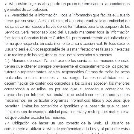
la Web están sujetas al pago de un precio determinado
a las condicionas
generales de contratación.
2.2. Veracidad de la información.
Toda la información que facilita el Usuario
tiene que ser veraz. A estos efectos, el Usuario garantiza la autenticidad
de
los datos comunicados a través de los formularios para la suscripción de los
Servicios. Será responsabilidad del
Usuario mantener toda la información
facilitada a Canarias Nature Guides S.L permanentemente actualizada de
forma que responda, en cada momento, a su situación real. En todo caso, el
Usuario será el único responsable de
las manifestaciones falsas o inexactas
que realice y de los perjuicios que cause al prestador o a terceros.
2.3. Menores de edad.
Para el uso de los servicios, los menores de edad
tienen que obtener siempre previamente el consentimiento de
los padres,
tutores o representantes legales, responsables últimos de todos los actos
realizados por los menores a
su cargo. La responsabilidad en la
determinación de contenidos concretos a los cuales acceden los menores
corresponde a aquellos, es por eso que si acceden a contenidos no
apropiados por Internet, se tendrán que
establecer en sus ordenadores
mecanismos, en particular programas informáticos, filtros y bloqueos, que
permitan
limitar los contenidos disponibles y, a pesar de que no sean
infalibles, son de especial utilidad para controlar y
restringir los materiales a
los que pueden acceder los menores.
2.4. Obligación de hacer un uso correcto de la Web.
El Usuario se
compromete a utilizar la Web de conformidad a la Ley y al presente Aviso