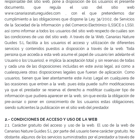
responsable del sitio web, pone a
disposición de los usuarios el presente
documento, que regula el uso del sitio web
www.canariasnatureguides.com
, con el que pretendemos dar
cumplimiento a las obligaciones que dispone la Ley 34/2002, de Servicios
de la
Sociedad de la Información y del Comercio Electrónico (LSSICE o LSSI),
así como informar a todos los usuarios
del sitio web respecto de cuáles son
las condiciones de uso del sitio web.
A través de la Web, Canarias Nature
Guides S.L facilita a los usuarios el acceso y utilización de diferentes
servicios y contenidos puestos a disposición a través de la web.
Toda
persona que acceda a esta web asume el papel de usuario (en adelante el
Usuario o los Usuarios), e implica
la aceptación total y sin reservas de todas
y cada una de las disposiciones incluidas en este aviso legal, así como
a
cualesquiera otras disposiciones legales que fueran de aplicación.
Como
usuarios, tienen que leer atentamente este Aviso Legal en cualquiera de
las ocasiones que entren a la web,
pues ésta puede sufrir modificaciones
ya que el prestador se reserva el derecho a modificar cualquier tipo de
información que pudiera aparecer en la web, sin que exista la obligación de
pre-avisar o poner en conocimiento de
los usuarios estas obligaciones,
siendo suficientes la publicación en el sitio web del prestador.
2.- CONDICIONES DE ACCESO Y USO DE LA WEB
2.1. Carácter gratuito del acceso y uso de la web.
El uso de la web de
Canarias Nature Guides S.L por parte del usuario tiene carácter gratuito. No
obstante, algunos
de los servicios suministrados por el prestador a través de