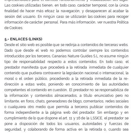
Las cookies utilizadas tienen, en todo
caso, carácter temporal, con la única
finalidad de hacer más eficaz la navegación, y desaparecen al acabar la
sesión del usuario.
En ningún caso se utilizarán las cookies para recoger
información de carácter personal.
Para más información, ver nuestra Política
de Cookies.
5.- ENLACES (LINKS)
Desde el sitio web es posible que se redirija a contenidos de terceras webs.
Dado que desde el web no podemos
controlar siempre los contenidos
introducidos por los terceros, Canarias Nature Guides S.L no asume ningún
tipo
de responsabilidad respecto a estos contenidos. En todo caso, el
prestador manifiesta que procederá a la retirada
inmediata de cualquier
contenido que pudiera contravenir la legislación nacional o internacional, la
moral o el
orden público, procediendo a la retirada inmediata de la re-
dirección a estas webs, poniendo en conocimiento de
las autoridades
competentes el contenido en cuestión.
El prestador no se responsabiliza de
la información y contenidos almacenados, a título enunciativo pero no
limitante, en foros, chats, generadores de blogs, comentarios, redes sociales
o cualquiera otro medio que permita
a terceros publicar contenidos de
forma independiente a la página web del prestador. Sin embargo y en
cumplimiento de lo que dispone el art. 11 y 16 de la LSSICE, el prestador se
pone a disposición de todos los
usuarios, autoridades y fuerzas de
seguridad, y colaborando de forma activa en la retirada o, cuando sea