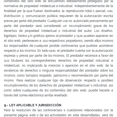
contenidos del sitio web se encuentran debidamente protegidos por la
normativa de propiedad
intelectual e industrial.
Independientemente de la
finalidad por la que fueran destinados, la reproducción total o parcial, uso,
distribución y
comunicación pública requieren de la autorización escrita
previa por parte del prestador. Cualquier uso no
autorizado previamente por
parte del prestador será considerado un incumplimiento grave de los
derechos de
propiedad intelectual o industrial del autor.
Los diseños,
logotipos, textos y/o gráficos ajenos al prestador y que puedan aparecer en
el sitio web, pertenecen a
sus respectivos propietarios, siendo ellos mismos
los responsables de cualquier posible controversia que pudiera
acontecer
respecto a los mismos. En todo caso, el prestador cuenta con la autorización
expresa y previa por parte
de los mismos.
El prestador reconoce a favor de
sus titulares los correspondientes derechos de propiedad industrial e
intelectual,
no implicando la mención o aparición en el sitio web, de la
existencia de derechos o ninguna responsabilidad del
prestador sobre los
mismos, como tampoco respaldo, patrocinio o recomendación por parte del
mismo.
Para realizar cualquier tipo de observación respecto a posibles
incumplimientos de los derechos de propiedad
intelectual o industrial, así
como sobre cualquiera de los contenidos del sitio web, puede hacerlo a
través del
correo electrónico arriba reseñado.
9.- LEY APLICABLE Y JURISDICCIÓN
Para la resolución de las controversias o cuestiones relacionadas con la
presente página web o de las actividades
en esta desarrolladas, será de