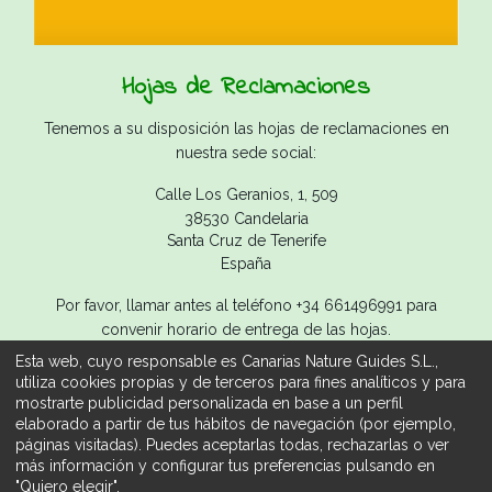
Hojas de Reclamaciones
Tenemos a su disposición las hojas de reclamaciones en
nuestra sede social:
Calle Los Geranios, 1, 509
38530 Candelaria
Santa Cruz de Tenerife
España
Por favor, llamar antes al teléfono +34 661496991 para
convenir horario de entrega de las hojas.
Esta web, cuyo responsable es Canarias Nature Guides S.L.,
utiliza cookies propias y de terceros para fines analíticos y para
mostrarte publicidad personalizada en base a un perfil
elaborado a partir de tus hábitos de navegación (por ejemplo,
Copyright ©
Canarias Nature Guides S.L.
páginas visitadas). Puedes aceptarlas todas, rechazarlas o ver
Aviso legal
/
Condiciones de Reserva
/
Política de
más información y configurar tus preferencias pulsando en
ESPAÑOL
Privacidad
/
Política de Cookies
"Quiero elegir".