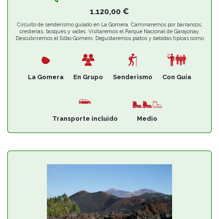
1.120,00
€
Circuito de senderismo guiado en La Gomera. Caminaremos por barrancos,
cresterías, bosques y valles. Visitaremos el Parque Nacional de Garajonay.
Descubriremos el Silbo Gomero. Degustaremos platos y bebidas típicas como
el almogrote, la miel de palma, el gofio, el guarapo o el gomerón. Haremos
una salida en barco para observar la geología de los acantilados costeros y los
cetáceos marinos.
La Gomera
En Grupo
Senderismo
Con Guía
Transporte incluido
Medio