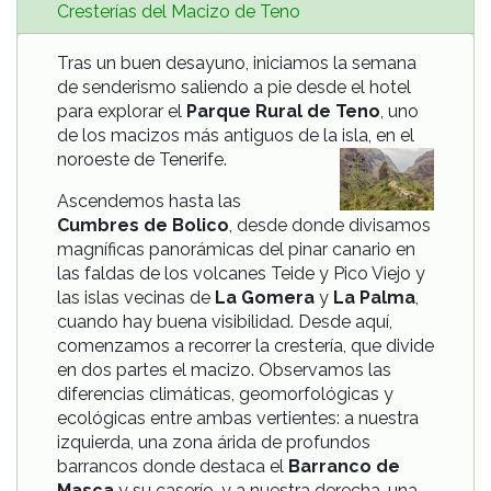
Cresterías del Macizo de Teno
Tras un buen desayuno, iniciamos la semana
de senderismo saliendo a pie desde el hotel
para explorar el
Parque Rural de Teno
, uno
de los macizos más antiguos de la isla,
en el
noroeste de Tenerife.
Ascendemos hasta las
Cumbres de Bolico
, desde donde divisamos
magníficas panorámicas del pinar canario en
las faldas de los volcanes Teide y Pico Viejo y
las islas vecinas de
La Gomera
y
La Palma
,
cuando hay buena visibilidad. Desde aquí,
comenzamos a recorrer la crestería, que divide
en dos partes el macizo. Observamos las
diferencias climáticas, geomorfológicas y
ecológicas entre ambas vertientes: a nuestra
izquierda, una zona árida de profundos
barrancos donde destaca el
Barranco de
Masca
y su caserío, y a nuestra derecha, una