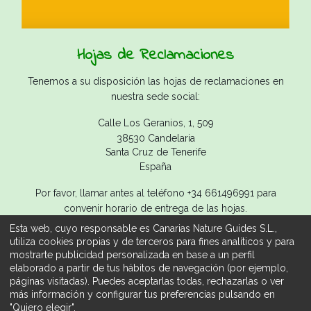
Hojas de Reclamaciones
Tenemos a su disposición las hojas de reclamaciones en
nuestra sede social:
Calle Los Geranios, 1, 509
38530 Candelaria
Santa Cruz de Tenerife
España
Por favor, llamar antes al teléfono +34 661496991 para
convenir horario de entrega de las hojas.
Esta web, cuyo responsable es Canarias Nature Guides S.L.,
utiliza cookies propias y de terceros para fines analíticos y para
mostrarte publicidad personalizada en base a un perfil
elaborado a partir de tus hábitos de navegación (por ejemplo,
Copyright ©
Canarias Nature Guides S.L.
páginas visitadas). Puedes aceptarlas todas, rechazarlas o ver
Aviso legal
/
Condiciones de Reserva
/
Política de
más información y configurar tus preferencias pulsando en
ESPAÑOL
Privacidad
/
Política de Cookies
"Quiero elegir".