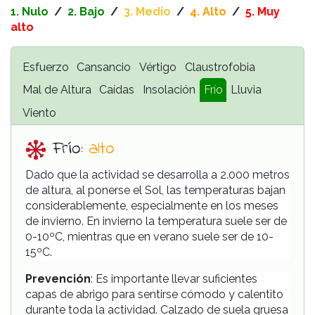
1. Nulo
/
2.
Bajo
/
3.
Medio
/
4.
Alto
/
5. Muy
alto
Esfuerzo
Cansancio
Vértigo
Claustrofobia
Mal de Altura
Caídas
Insolación
Frío
Lluvia
Viento
Frío:
alto
D
ado que la actividad se desarrolla a 2.000 metros
de altura, al ponerse el Sol, las temperaturas bajan
considerablemente, especialmente en los meses
de invierno. En invierno la temperatura suele ser de
0-10ºC, mientras que en verano suele ser de 10-
15ºC.
Prevención
: Es importante llevar suficientes
capas de abrigo para sentirse cómodo y calentito
durante toda la actividad. Calzado de suela gruesa