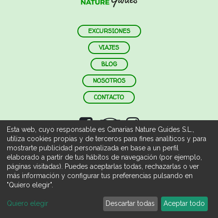
EXCURSIONES
VIAJES
BLOG
NOSOTROS
CONTACTO
Esta web, cuyo responsable es Canarias Nature Guides S.L.,
utiliza cookies propias y de terceros para fines analíticos y para
mostrarte publicidad personalizada en base a un perfil
Canarias Nature Guides
elaborado a partir de tus hábitos de navegación (por ejemplo,
páginas visitadas). Puedes aceptarlas todas, rechazarlas o ver
Canarias Nature Guides S.L.
más información y configurar tus preferencias pulsando en
Itinerario
Servicios
Precios
Preguntas
Opiniones
B76693209
"Quiero elegir".
Turismo Activo
Quiero elegir
Descartar todas
Aceptar todo
Reservar
Senderismo TA-4-0003209.36