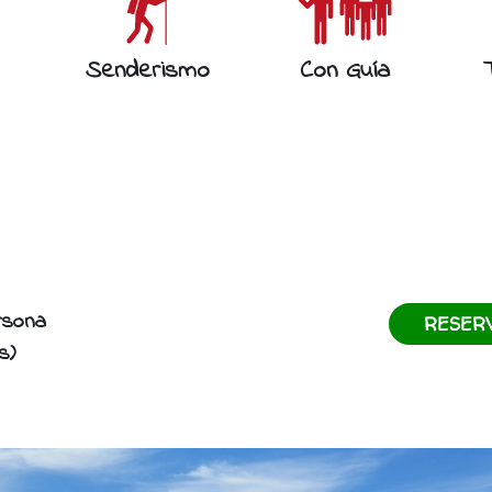
Senderismo
Con Guía
rsona
RESER
s)