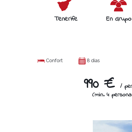
Tenerife
En Grupo
Confort
8 días
990 €
/ pe
(min. 4 persona