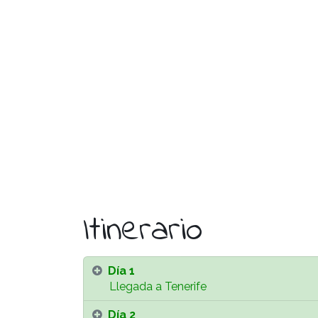
Itinerario
Día 1
Llegada a Tenerife
Día 2