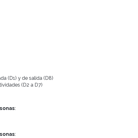
da (D1) y de salida (D8)
ctividades (D2 a D7)
rsonas
:
rsonas
: