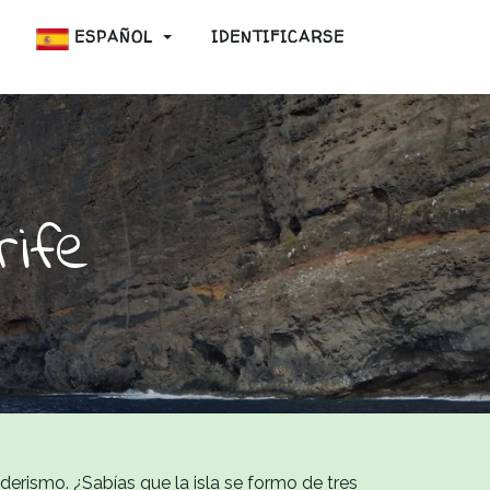
ESPAÑOL
IDENTIFICARSE
ife
derismo. ¿Sabías que la isla se formo de tres