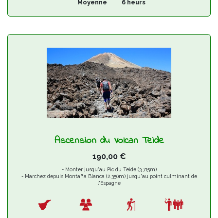
Moyenne
6 heurs
Ascension du Volcan Teide
190,00
€
- Monter jusqu'au Pic du Teide (3.715m)
- Marchez depuis Montaña Blanca (2.350m) jusqu'au point culminant de
l'Espagne
- Permis d'accès au Pic du Teide inclus
- Notre guide rendra votre excursion plus sûre et plus enrichissante