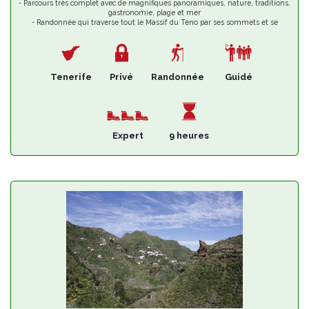
- Parcours très complet avec de magnifiques panoramiques, nature, traditions,
gastronomie, plage et mer
- Randonnée qui traverse tout le Massif du Teno par ses sommets et se
termine en bord de mer
- Sortie en mer pour profiter des meilleures vues sur les Falaises de Los
Gigantes
- Déjeuner typique au village de Los Bailaderos à Teno Alto
- Possibilité de baignade à la plage de Punta de Teno
Tenerife
Privé
Randonnée
Guidé
Expert
9 heures