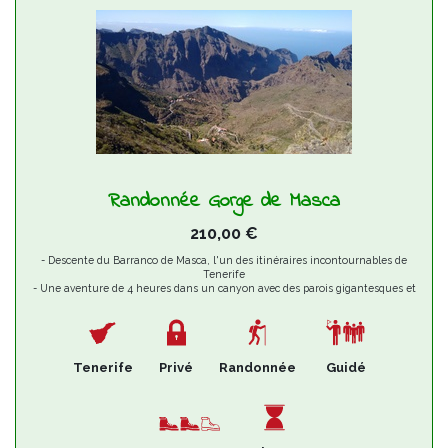
Randonnée Gorge de Masca
210,00
€
- Descente du Barranco de Masca, l'un des itinéraires incontournables de
Tenerife
- Une aventure de 4 heures dans un canyon avec des parois gigantesques et
un cours d'eau permanent
- Arrivée à la mer et possibilité de baignade dans la crique de Masca
- Départ en bateau en profitant d'une vue imprenable sur les Falaises de Los
Gigantes
Tenerife
Privé
Randonnée
Guidé