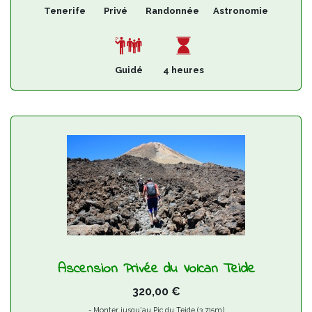
Tenerife
Privé
Randonnée
Astronomie
Guidé
4 heures
Ascension Privée du Volcan Teide
320,00
€
- Monter jusqu'au Pic du Teide (3.715m)