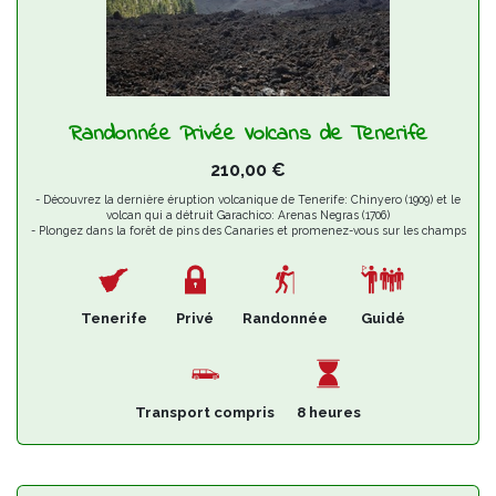
Randonnée Privée Volcans de Tenerife
210,00
€
- Découvrez la dernière éruption volcanique de Tenerife: Chinyero (1909) et le
volcan qui a détruit Garachico: Arenas Negras (1706)
- Plongez dans la forêt de pins des Canaries et promenez-vous sur les champs
de lave et les coulées volcaniques
- Explorez la Réserve Naturelle Spéciale du Chinyero et découvrez l'importance
de ses valeurs géologiques
Tenerife
Privé
Randonnée
Guidé
Transport compris
8 heures