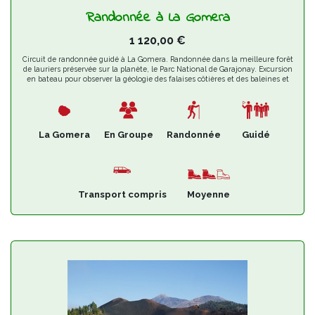
Randonnée à La Gomera
1 120,00
€
Circuit de randonnée guidé à La Gomera. Randonnée dans la meilleure forêt
de lauriers préservée sur la planète, le Parc National de Garajonay. Excursion
en bateau pour observer la géologie des falaises côtières et des baleines et
dauphins. Paysages variés: profonds ravins, crêtes panoramiques, forêts et
vallées. Découvrez le Silbo Gomero (le langage sifflé) classé au Patrimoine
Mondial Immatériel de l'UNESCO. Dégustez des plats et des boissons typiques
tels que l'almogrote, le syrop de palme, le gofio, le guarapo ou le gomerón.
La Gomera
En Groupe
Randonnée
Guidé
Transport compris
Moyenne