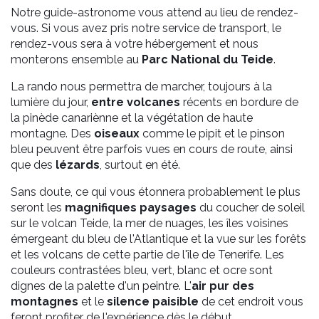
Notre guide-astronome vous attend au lieu de rendez-
vous. Si vous avez pris notre service de transport, le
rendez-vous sera à votre hébergement et nous
monterons ensemble au
Parc National du Teide
.
La rando nous permettra de marcher, toujours à la
lumière du jour,
entre volcanes
récents en bordure de
la pinède canariènne et la végétation de haute
montagne. Des
oiseaux
comme le pipit et le pinson
bleu peuvent être parfois vues en cours de route, ainsi
que des
lézards
, surtout en été.
Sans doute, ce qui vous étonnera probablement le plus
seront les
magnifiques paysages
du coucher de soleil
sur le volcan Teide, la mer de nuages, les îles voisines
émergeant du bleu de l'Atlantique et la vue sur les forêts
et les volcans de cette partie de l'île de Tenerife. Les
couleurs contrastées bleu, vert, blanc et ocre sont
dignes de la palette d'un peintre. L'
air pur des
montagnes
et le
silence paisible
de cet endroit vous
feront profiter de l'expérience dès le début.