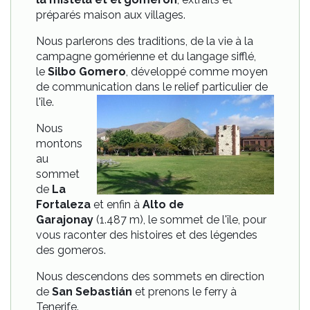
préparés maison aux villages.
Nous parlerons des traditions, de la vie à la
campagne gomérienne et du langage sifflé,
le
Silbo Gomero
, développé comme moyen
de communication dans le relief particulier de
l'île.
Nous
montons
au
sommet
de
La
Fortaleza
et enfin à
Alto de
Garajonay
(1.487 m), le sommet de l'île, pour
vous raconter des histoires et des légendes
des gomeros.
Nous descendons des sommets en direction
de
San Sebastián
et prenons le ferry à
Tenerife.