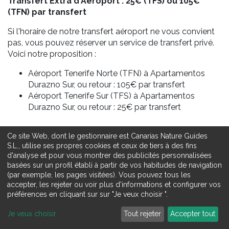
Transfert Extra d'Aéroport : 25€ (TFS) ou 105€
(TFN) par transfert
Si l'horaire de notre transfert aéroport ne vous convient
pas, vous pouvez réserver un service de transfert privé.
Voici notre proposition :
Aéroport Tenerife Norte (TFN) à Apartamentos
Durazno Sur, ou retour : 105€ par transfert
Aéroport Tenerife Sur (TFS) à Apartamentos
Durazno Sur, ou retour : 25€ par transfert
Ce site Web, dont le gestionnaire est Canarias Nature Guides
S.L., utilise ses propres cookies et ceux de tiers à des fins
d'analyse et pour vous montrer des publicités personnalisées
basées sur un profil établi à partir de vos habitudes de navigation
(par exemple, les pages visitées). Vous pouvez tous les
accepter, les rejeter ou voir plus d'informations et configurer vos
Réserver
préférences en cliquant sur sur "Je veux choisir ".
Je veux choisir
Tout rejeter
Accepter tout
Remplir le Formulaire de Réservation
Itinéraire
Service
Prix
Questions
Avis
Reserver