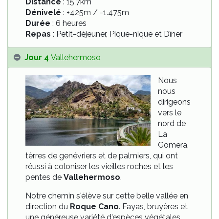
Distance
: 15,7km
Dénivelé
: +425m / -1.475m
Durée
: 6 heures
Repas
: Petit-déjeuner, Pique-nique et Dîner
Jour 4
Vallehermoso
Nous
nous
dirigeons
vers le
nord de
La
Gomera,
tèrres de genévriers et de palmiers, qui ont
réussi à coloniser les vieilles roches et les
pentes de
Vallehermoso
.
Notre chemin s'élève sur cette belle vallée en
direction du
Roque Cano
. Fayas, bruyères et
une généreuse variété d'espèces végétales