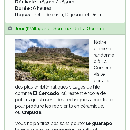
Dénivelé
: +850m / -850m
Durée
: 6 heures
Repas
: Petit-déjeuner, Déjeuner et Dîner
Jour 7
Villages et Sommet de La Gomera
Notre
dernière
randonné
e à La
Gomera
visite
certains
des plus emblématiques villages de l'île,
comme
El Cercado
, où restent encore de
potiers qui utilisent des techniques ancestrales
pour produire les récipients en céramique,
ou
Chipude
.
Vous ne partirez pas sans goûter
le guarapo,
la mistela et el gomerón
, extraits et