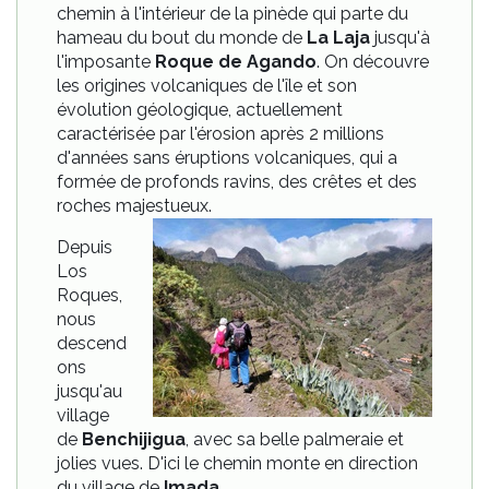
chemin à l'intérieur de la pinède qui parte du
hameau du bout du monde de
La Laja
jusqu'à
l'imposante
Roque de Agando
. On découvre
les origines volcaniques de l'île et son
évolution géologique, actuellement
caractérisée par l'érosion après 2 millions
d'années sans éruptions volcaniques, qui a
formée de profonds ravins, des crêtes et des
roches majestueux.
Depuis
Los
Roques,
nous
descend
ons
jusqu'au
village
de
Benchijigua
, avec sa belle palmeraie et
jolies vues. D'ici le chemin monte en direction
du village de
Imada
.