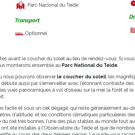
Parc Nacional du Teide
D
Transport
Optionnel
 avant le coucher du soleil au lieu de rendez-vous. Si vous a
nous monterons ensemble au
Parc National du Teide
.
où nous pouvons observer
le coucher du soleil
, les magnifi
ce débute aussi par s'émerveiller avec l'étonnant contraste des
es vues panoramiques à vol d'oiseau sur la mer, la forêt et le 
it.
s facile et sous un ciel dégagé, qui reste généralement au-de
res d'altitude, et les conditions climatiques particulières des
é du ciel très bonnes, l'une des plus stables au monde tout au 
nt été installés à l'Observatoire du Teide et que de nombre
erife au cours des deux derniers siècles. Le guide vous racont