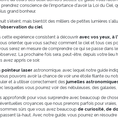
t prendrez conscience de l'importance d'avoir la Loi du Ciel, 
plus grand bonheur.
nuit s'éteint, mais bientôt des milliers de petites lumières s'a
l'observation du ciel
.
 cette expérience consistent à découvrir
avec vos yeux, à l'
 vous orienter, que vous sachez comment le ciel et tous ces 
 vous serez en mesure de comprendre ce qui se passe dans le c
servez. La prochaine fois sera, peut-être, depuis votre lieu h
 avez appris ce soir.
n
pointeur laser
astronomique, avec lequel notre guide indique
, nous pouvons avoir la chance de voir une étoile filante ou no
guler et à utiliser correctement des
jumelles astronomique
ec lesquelles vous pourrez voir des nébuleuses, des galaxies,
s approfondir, pour vous surprendre avec beaucoup de choses
d'éventuelles croyances que nous prenons parfois pour vraies
s sommes sûrs que vous avez beaucoup
de curiosité, de d
e passent là-haut. Avec notre guide, vous pourrez en résoudr