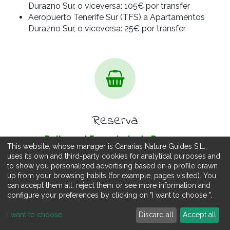
Durazno Sur, o viceversa: 105€ por transfer
Aeropuerto Tenerife Sur (TFS) a Apartamentos
Durazno Sur, o viceversa: 25€ por transfer
Reserva
Rellena el Formulario de Reserva
This website, whose manager is Canarias Nature Guides S.L.,
uses its own and third-party cookies for analytical purposes and
to show you personalized advertising based on a profile drawn
up from your browsing habits (for example, pages visited). You
can accept them all, reject them or see more information and
Itinerario
Servicios
Precios
Preguntas
Opiniones
configure your preferences by clicking on "I want to choose ".
I want to choose
Discard all
Accept all
Reservar