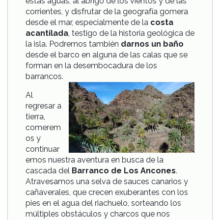
estas aguas, al abrigo de los vientos y de las
corrientes, y disfrutar de la geografía gomera
desde el mar, especialmente de la
costa
acantilada
, testigo de la historia geológica de
la isla. Podremos también
darnos un baño
desde el barco en alguna de las calas que se
forman en la desembocadura de los
barrancos.
Al
regresar a
tierra,
comerem
os y
continuar
emos nuestra aventura en busca de la
cascada del
Barranco de Los Ancones
.
Atravesamos una selva de sauces canarios y
cañaverales, que crecen exuberantes con los
pies en el agua del riachuelo, sorteando los
múltiples obstáculos y charcos que nos