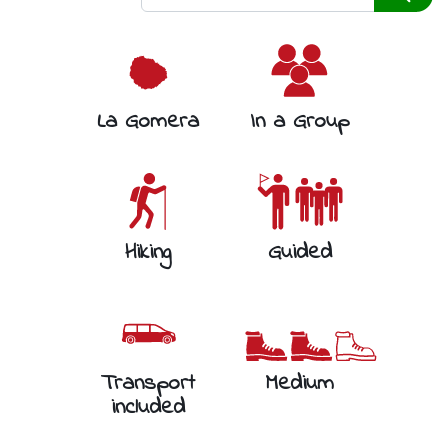
La Gomera
In a Group
Hiking
Guided
Transport
Medium
included