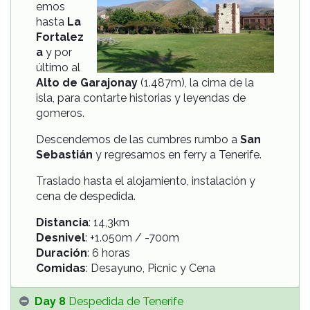
emos
hasta
La
Fortalez
a
y por
último al
Alto de Garajonay
(1.487m), la cima de la
isla, para contarte historias y leyendas de
gomeros.
Descendemos de las cumbres rumbo a
San
Sebastián
y regresamos en ferry a Tenerife.
Traslado hasta el alojamiento, i
nstalación
y
cena de despedida.
Distancia
: 14,3km
Desnivel
: +1.050m / -700m
Duración
: 6 horas
Comidas
: Desayuno, Picnic y Cena
Day 8
Despedida de Tenerife