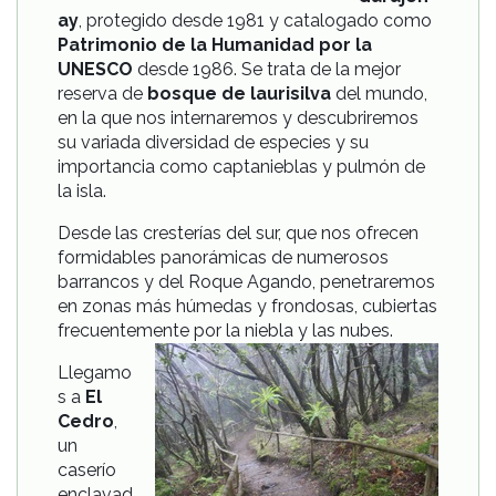
ay
, protegido desde 1981 y catalogado como
Patrimonio de la Humanidad por la
UNESCO
desde 1986. Se trata de la mejor
reserva de
bosque de laurisilva
del mundo,
en la que nos internaremos y descubriremos
su variada diversidad de especies y su
importancia como captanieblas y pulmón de
la isla.
Desde las cresterías del sur, que nos ofrecen
formidables panorámicas de numerosos
barrancos y del Roque Agando, penetraremos
en zonas más húmedas y frondosas, cubiertas
frecuentemente por la niebla y las nubes.
Llegamo
s a
El
Cedro
,
un
caserío
enclavad