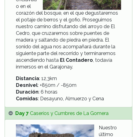
o en el
corazón del bosque, en el que degustaremos
el potaje de berros y el gofio. Proseguimos
nuestro camino disfrutando del arroyo de El
Cedro, que cruzaremos sobre puentes de
madera y saltando de piedra en piedra. El
sonido del agua nos acompañará durante la
siguiente parte del recorrido y terminaremos
ascendiendo hasta
El Contadero
, todavía
inmersos en el Garajonay.
Distancia
: 12,3km
Desnivel
: +850m / -850m
Duración
: 6 horas
Comidas
: Desayuno, Almuerzo y Cena
Day 7
Caseríos y Cumbres de La Gomera
Nuestro
último