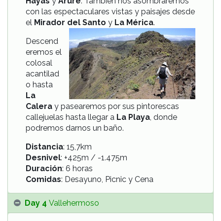
Hayas
y
Arure
. También nos asombraremos
con las espectaculares vistas y paisajes desde
el
Mirador del Santo
y
La Mérica
.
Descend
eremos el
colosal
acantilad
o hasta
La
Calera
y pasearemos por sus pintorescas
callejuelas hasta llegar a
La Playa
, donde
podremos darnos un baño.
Distancia
: 15,7km
Desnivel
: +425m / -1.475m
Duración
: 6 horas
Comidas
: Desayuno, Picnic y Cena
Day 4
Vallehermoso