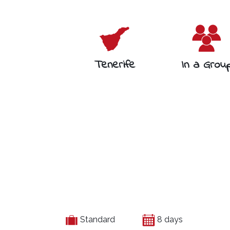
Tenerife
In a Grou
Standard
8 days