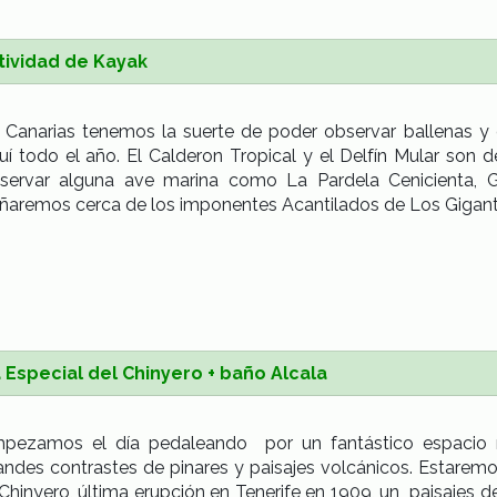
tividad de Kayak
 Canarias tenemos la suerte de poder observar ballenas y 
uí todo el año. El Calderon Tropical y el Delfín Mular s
servar alguna ave marina como La Pardela Cenicienta, G
ñaremos cerca de los imponentes Acantilados de Los Gigant
 Especial del Chinyero + baño Alcala
pezamos el día pedaleando por un fantástico espacio n
andes contrastes de pinares y paisajes volcánicos. Estar
 Chinyero, última erupción en Tenerife en 1909, un paisajes 