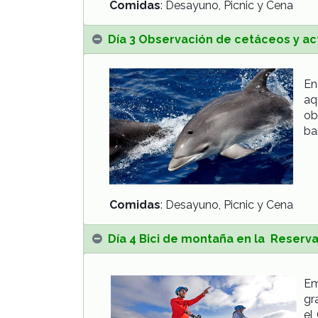
Comidas
: Desayuno, Picnic y Cena
Día 3 Observación de cetáceos y ac
En
aq
ob
ba
Comidas
: Desayuno, Picnic y Cena
Día 4 Bici de montaña en la Reserva
Em
gr
el