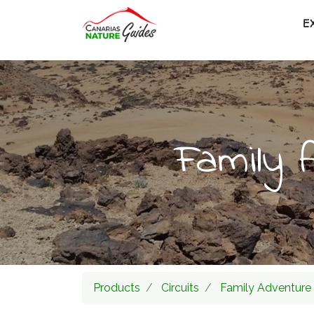
E
Family 
Products
Circuits
Family Adventure T