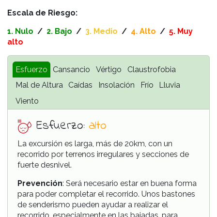
Escala de Riesgo:
1. Nulo
/
2.
Bajo
/
3.
Medio
/
4.
Alto
/
5. Muy
alto
Esfuerzo
Cansancio
Vértigo
Claustrofobia
Mal de Altura
Caídas
Insolación
Frío
Lluvia
Viento
Esfuerzo:
alto
La excursión es larga, más de 20km, con un
recorrido por terrenos irregulares y secciones de
fuerte desnivel.
Prevención
: Será necesario estar en buena forma
para poder completar el recorrido. Unos bastones
de senderismo pueden ayudar a realizar el
recorrido, especialmente en las bajadas, para