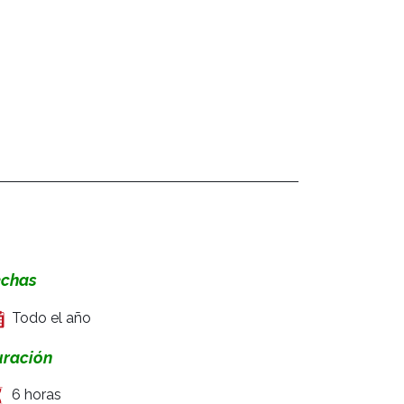
echas
Todo el año
uración
6 horas