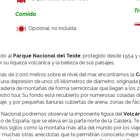
Tr
Comida
Opcional, n
o incluida
ido al
Parque Nacional del Teide
, protegido desde 1954 
su riqueza volcánica y la belleza de sus paisajes.
a más de 2.000 metros sobre el nivel del mar, encontramos la
C
 una depresión de unos 16 kilómetros de diámetro, originada 
cadena de montañas de forma semicircular que llegan a los 2.
stro tour. Su fondo está recubierto por numerosas coladas d
aje, y por pequeñas llanuras cubiertas de arena, zonas de fácil
 Nacional podremos observar la imponente figura del
Volcán
to de España, que se eleva en la parte norte de la Caldera.
ios siglos como la montaña más alta del mundo por los viaje
n y muchas otras anécdotas que te permitirán conocerlo mejor