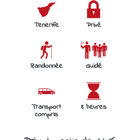
Tenerife
Privé
Randonnée
Guidé
Transport
8 heures
compris