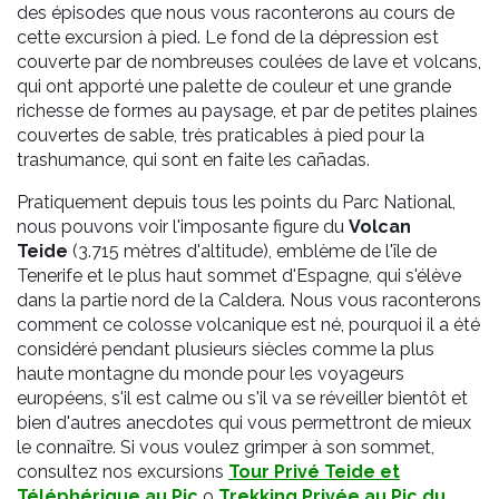
des épisodes que nous vous raconterons au cours de
cette excursion à pied. Le fond de la dépression est
couverte par de nombreuses coulées de lave et volcans,
qui ont apporté une palette de couleur et une grande
richesse de formes au paysage, et par de petites plaines
couvertes de sable, très praticables à pied pour la
trashumance, qui sont en faite les cañadas.
Pratiquement depuis tous les points du Parc National,
nous pouvons voir l'imposante figure du
Volcan
Teide
(3.715 mètres d'altitude), emblème de l'île de
Tenerife et le plus haut sommet d'Espagne, qui s'élève
dans la partie nord de la Caldera. Nous vous raconterons
comment ce colosse volcanique est né, pourquoi il a été
considéré pendant plusieurs siècles comme la plus
haute montagne du monde pour les voyageurs
européens, s'il est calme ou s'il va se réveiller bientôt et
bien d'autres anecdotes qui vous permettront de mieux
le connaître. Si vous voulez grimper à son sommet,
consultez nos excursions
Tour Privé Teide et
Téléphérique au Pic
o
Trekking Privée au Pic du