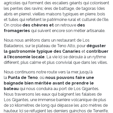
agricoles qui forment des escaliers géants qui colonisent
les pentes des ravins; ères de battage, de tagoras (des
abris en pierre), vieilles maisons typiques en pierre, bois
et tuiles qui reflètent le patrimoine rural et culturel de l'île.
On croise
des chèvres et
on retrouve
des
fromageries
qui suivent encore son métier artisanale.
Nous nous arrêtons dans un restaurant de Los
Bailaderos, sur le plateau de Teno Alto, pour
déguster
la gastronomie typique des Canaries
et
contribuer
à l'économie locale
. La vie ici se déroule à un rythme
différent, plus calme et plus convivial que dans les villes.
Nous continuons notre route vers la mer, jusqu'à
la
Punta de Teno
, où
nous pouvons faire une
baignade bien méritée avant de
prendre le
bateau
qui nous conduira au port de Los Gigantes.
Nous traversons les eaux qui baignent les falaises de
Los Gigantes, une immense barrière volcanique de plus
de 10 kilomètres de long qui dépasse les 400 mètres de
hauteur. Ici se réfugient les derniers guinchos de Tenerife,