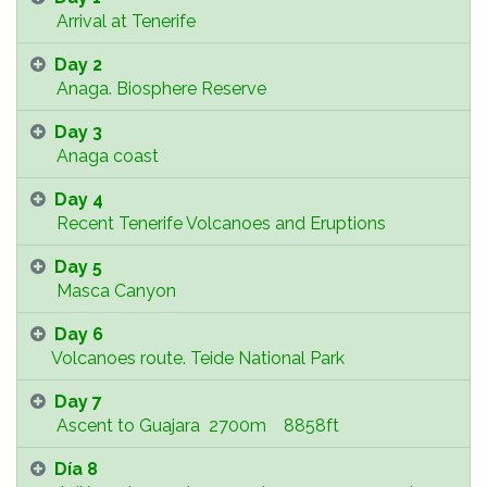
Arrival at Tenerife
Day 2
Anaga. Biosphere Reserve
Day 3
Anaga coast
Day 4
Recent Tenerife Volcanoes and Eruptions
Day 5
Masca Canyon
Day 6
Volcanoes route. Teide National Park
Day 7
Ascent to Guajara 2700m 8858ft
Día 8