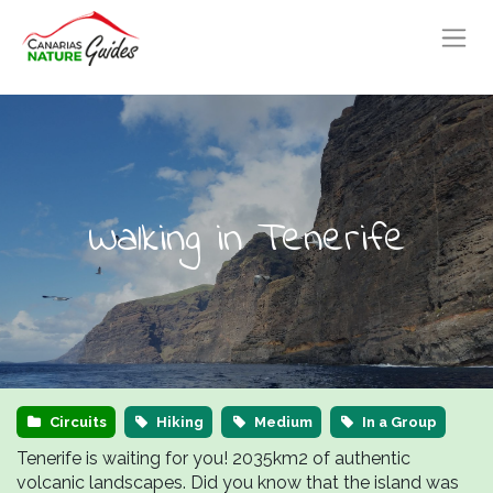
Walking in Tenerife
Circuits
Hiking
Medium
In a Group
Tenerife is waiting for you! 2035km2 of authentic
volcanic landscapes. Did you know that the island was