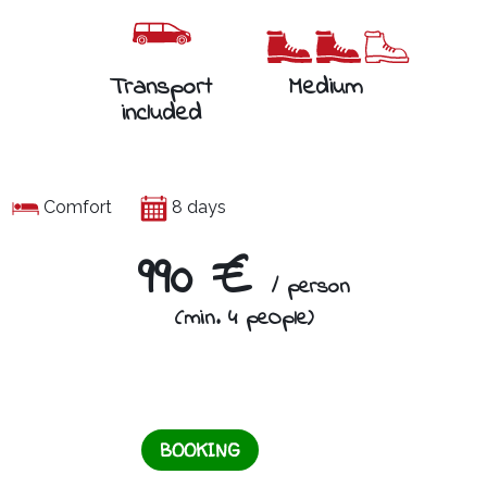
Transport
Medium
included
Comfort
8 days
990 €
/ person
(min. 4 peOple)
BOOKING